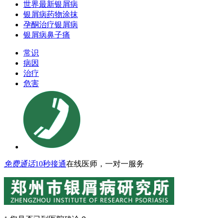
世界最新银屑病
银屑病药物涂抹
孕酮治疗银屑病
银屑病鼻子痛
常识
病因
治疗
危害
免费通话
10秒接通
在线医师，一对一服务