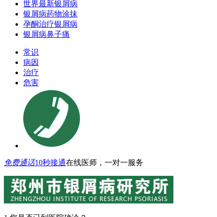
世界最新银屑病
银屑病药物涂抹
孕酮治疗银屑病
银屑病鼻子痛
常识
病因
治疗
危害
免费通话
10秒接通
在线医师，一对一服务