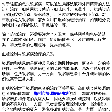
对于轻度的龟头银屑病，可以通过局部洗液和外用药膏的方法
进行治疗，如使用抗真菌药（如咪康唑、克霉唑）、抗感染药
（如磺胺类药物、头孢菌素）、角质溶解剂等外用药物。对于
重度的龟头银屑病，需要采用口服药物进行治疗，如细胞分裂
抑制剂（如环磷酰胺、甲氨蝶呤）等。
除了药物治疗，还需要注意个人卫生，保持阴茎和龟头清洁，
并避免摩擦和刺激。同时，监测病情变化，及时调整治疗方
案，加强患者的心理疏导，提高治愈率。
血糖控制与银屑病治疗的关系：
银屑病和糖尿病是两种常见的长期慢性疾病，两者有一定的关
联性。一方面，糖尿病患者的免疫功能降低，易发生感染性皮
肤病，包括银屑病。另一方面，银屑病患者中合并糖尿病的比
例也高于正常人群。
血糖控制对于银屑病患者的治疗至关重要。高血糖会使银屑病
患者的病情加重，
郑州市银屑病研究所
指出，加重皮肤瘙痒、
鳞屑增多和伴随的炎症反应，因此要加强血糖控制，以减轻病
情的不良影响。一方面，患者需要合理控制饮食， 控制碳水
化合物和糖类的摄入，避免餐后血糖过高。另一方面，药物也