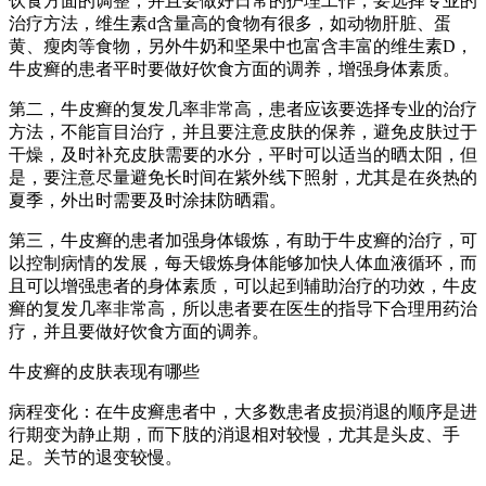
饮食方面的调整，并且要做好日常的护理工作，要选择专业的
治疗方法，维生素d含量高的食物有很多，如动物肝脏、蛋
黄、瘦肉等食物，另外牛奶和坚果中也富含丰富的维生素D，
牛皮癣的患者平时要做好饮食方面的调养，增强身体素质。
第二，牛皮癣的复发几率非常高，患者应该要选择专业的治疗
方法，不能盲目治疗，并且要注意皮肤的保养，避免皮肤过于
干燥，及时补充皮肤需要的水分，平时可以适当的晒太阳，但
是，要注意尽量避免长时间在紫外线下照射，尤其是在炎热的
夏季，外出时需要及时涂抹防晒霜。
第三，牛皮癣的患者加强身体锻炼，有助于牛皮癣的治疗，可
以控制病情的发展，每天锻炼身体能够加快人体血液循环，而
且可以增强患者的身体素质，可以起到辅助治疗的功效，牛皮
癣的复发几率非常高，所以患者要在医生的指导下合理用药治
疗，并且要做好饮食方面的调养。
牛皮癣的皮肤表现有哪些
病程变化：在牛皮癣患者中，大多数患者皮损消退的顺序是进
行期变为静止期，而下肢的消退相对较慢，尤其是头皮、手
足。关节的退变较慢。