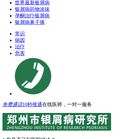
世界最新银屑病
银屑病药物涂抹
孕酮治疗银屑病
银屑病鼻子痛
常识
病因
治疗
危害
免费通话
10秒接通
在线医师，一对一服务