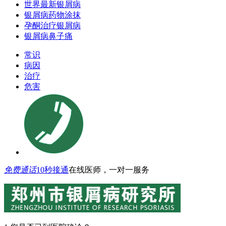
世界最新银屑病
银屑病药物涂抹
孕酮治疗银屑病
银屑病鼻子痛
常识
病因
治疗
危害
免费通话
10秒接通
在线医师，一对一服务