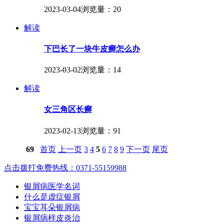
2023-03-04
浏览量：20
解读
下巴长了一块牛皮癣怎么办
2023-03-02
浏览量：14
解读
女三角区长癣
2023-02-13
浏览量：91
69
首页
上一页
3
4
5
6
7
8
9
下一页
尾页
点击拨打免费热线：0371-55159988
银屑病医学名词
什么是虚症银屑
宝宝耳朵银屑病
银屑病样皮炎治