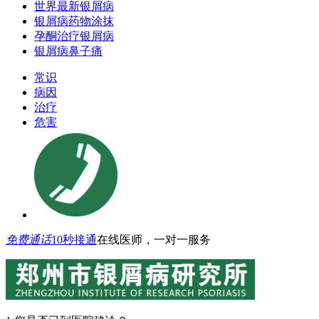
世界最新银屑病
银屑病药物涂抹
孕酮治疗银屑病
银屑病鼻子痛
常识
病因
治疗
危害
免费通话
10秒接通
在线医师，一对一服务